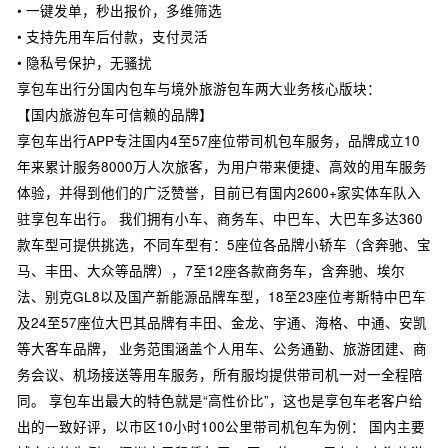
• 一键发单，秒出报价，多维筛选
• 支持先用车后付款，支付灵活
• 隐私号保护，无骚扰
享包车出行分国内包车与境外旅游包车两大业务核心版块：
【国内旅游包车可信赖的品牌】
享包车出行APP专注国内4至57座位带司机包车服务，品牌成立10
年来累计服务8000万人次旅客，为用户带来便捷、高效的用车服务
体验，并得到他们的广泛赞誉，目前已有国内2600+家实体车队入
驻享包车出行。 我们拥有小车、商务车、中巴车、大巴车多达360
款车型可提供挑选，不同车型有：5座位各品牌小轿车（含奔驰、宝
马、丰田、大众等品牌），7至12座各款商务车，含奔驰、埃尔
法、别克GL8以及国产新能源品牌车型，18至23座位考斯特中巴车
及24至57座位大巴其品牌有丰田、金龙、宇通、海格、中通、安凯
等大客车品牌， 业务范围涵盖个人用车、公务通勤、旅游团建、商
务会议、机场接送等用车服务，所有服均提供带司机一对一全程陪
同。 享包车出最大的特色就是“高性价比”，这也是享包车老客户给
出的一致好评，以市区10小时100公里带司机包车为例： 国内主要