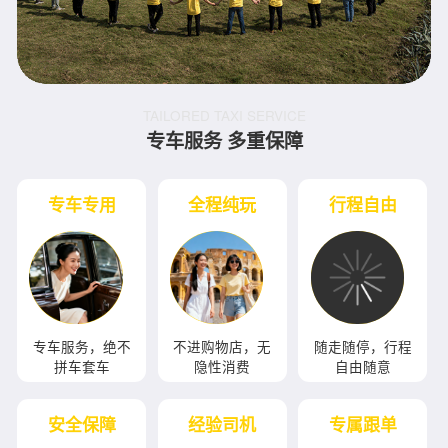
TAILORED TAXI SERVICE
专车服务 多重保障
专车专用
全程纯玩
行程自由
专车服务，绝不
不进购物店，无
随走随停，行程
拼车套车
隐性消费
自由随意
安全保障
经验司机
专属跟单