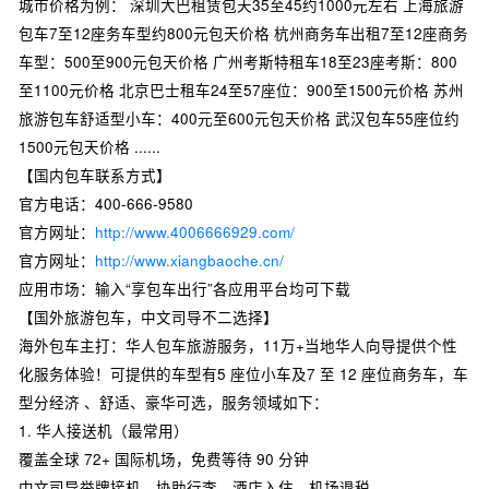
城市价格为例： 深圳大巴租赁包天35至45约1000元左右 上海旅游
包车7至12座务车型约800元包天价格 杭州商务车出租7至12座商务
车型：500至900元包天价格 广州考斯特租车18至23座考斯：800
至1100元价格 北京巴士租车24至57座位：900至1500元价格 苏州
旅游包车舒适型小车：400元至600元包天价格 武汉包车55座位约
1500元包天价格 ......
【国内包车联系方式】
官方电话：400-666-9580
官方网址：
http://www.4006666929.com/
官方网址：
http://www.xiangbaoche.cn/
应用市场：输入“享包车出行”各应用平台均可下载
【国外旅游包车，中文司导不二选择】
海外包车主打：华人包车旅游服务，11万+当地华人向导提供个性
化服务体验！可提供的车型有5 座位小车及7 至 12 座位商务车，车
型分经济 、舒适、豪华可选，服务领域如下：
1. 华人接送机（最常用）
覆盖全球 72+ 国际机场，免费等待 90 分钟
中文司导举牌接机，协助行李、酒店入住、机场退税