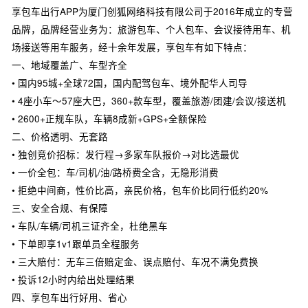
享包车出行APP为厦门创狐网络科技有限公司于2016年成立的专营
品牌，品牌经营业务为：旅游包车、个人包车、会议接待用车、机
场接送等用车服务，经十余年发展，享包车有如下特点：
一、地域覆盖广、车型齐全
• 国内95城+全球72国，国内配驾包车、境外配华人司导
• 4座小车～57座大巴，360+款车型，覆盖旅游/团建/会议/接送机
• 2600+正规车队，车辆8成新+GPS+全额保险
二、价格透明、无套路
• 独创竞价招标：发行程→多家车队报价→对比选最优
• 一价全包：车/司机/油/路桥费全含，无隐形消费
• 拒绝中间商，性价比高，亲民价格，包车价比同行低约20%
三、安全合规、有保障
• 车队/车辆/司机三证齐全，杜绝黑车
• 下单即享1v1跟单员全程服务
• 三大赔付：无车三倍赔定金、误点赔付、车况不满免费换
• 投诉12小时内给出处理结果
四、享包车出行好用、省心