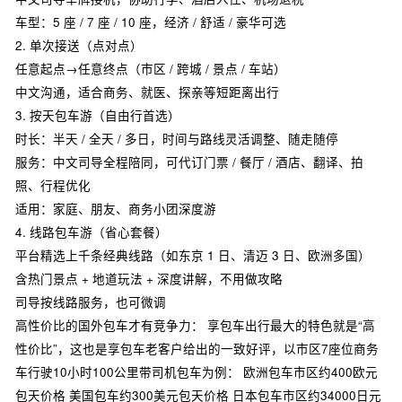
车型：5 座 / 7 座 / 10 座，经济 / 舒适 / 豪华可选
2. 单次接送（点对点）
任意起点→任意终点（市区 / 跨城 / 景点 / 车站）
中文沟通，适合商务、就医、探亲等短距离出行
3. 按天包车游（自由行首选）
时长：半天 / 全天 / 多日，时间与路线灵活调整、随走随停
服务：中文司导全程陪同，可代订门票 / 餐厅 / 酒店、翻译、拍
照、行程优化
适用：家庭、朋友、商务小团深度游
4. 线路包车游（省心套餐）
平台精选上千条经典线路（如东京 1 日、清迈 3 日、欧洲多国）
含热门景点 + 地道玩法 + 深度讲解，不用做攻略
司导按线路服务，也可微调
高性价比的国外包车才有竞争力： 享包车出行最大的特色就是“高
性价比”，这也是享包车老客户给出的一致好评，以市区7座位商务
车行驶10小时100公里带司机包车为例： 欧洲包车市区约400欧元
包天价格 美国包车约300美元包天价格 日本包车市区约34000日元