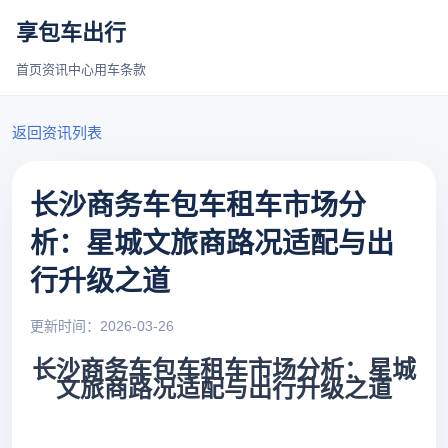
享包车出行
首页
资讯中心
用车条款
返回资讯列表
长沙商务车包车租车市场分
析：星城文旅商路况适配与出
行升级之道
更新时间：2026-03-26
长沙商务车包车租车市场分析：星城
文旅商路况适配与出行升级之道