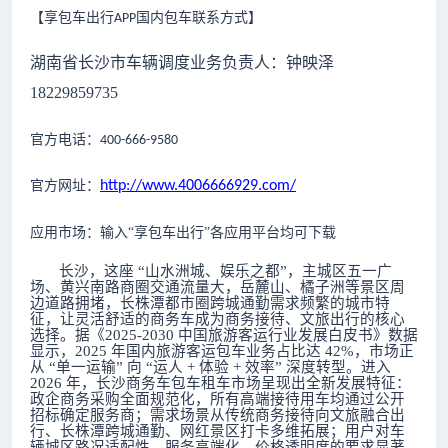
【享包车出行
国内包车联系方式
】
APP
湖南省长沙市车辆调度业务负责人：钟映泽
18229859735
官方电话：
400-666-9580
官方网址：
http://www.4006666929.com/
应用市场：输入
“享包车出行”各应用平台均可下载
长沙，这座
“山水洲城、娱乐之都”，主城区五一广
场、黄兴南路商圈交通流量大，岳麓山、橘子洲等景区周
边道路拥堵，长株潭都市圈跨城通勤需求频繁的城市特
征，让灵活舒适的商务车成为商务接待、文旅出行的核心
选择。据《2025-2030 中国旅游客运行业发展白皮书》数据
显示，2025 年国内旅游客运包车业务占比达 42%，市场正
从 “单一运输” 向 “运人 + 体验 + 效率” 深度转型。进入
2026 年，长沙商务车包车租车市场呈现出全新发展特征：
政企商务采购全面规范化，所有高端接待用车均通过公开
招标确定服务商；需求场景从传统商务接待向文旅融合出
行、长株潭跨城通勤、网红景区打卡多维拓展；用户对车
辆城区路况适配性、服务高端化、价格透明度的要求显著