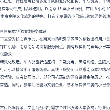
小巴包车行程后可获得多家车队的差异化报价，车队资质、车辆
务费等硬性费用清晰透明，以南京
座小巴为例，市区
小时
15
8
1
对南京金陵文化旅游的特色，打造了专属的小巴城市微旅游路线
巴包车本地化精致服务体系
下直营为核心竞争力，在南京市场积累了深厚的精致出行用户基
禄口机场、南京南站均设有服务网点，拥有规模化的直营小巴车
化需求。
精致化改造，车内配备舒适座椅、车载充电、高速网络、金陵文
行、小众精致小团游等场景。其线下服务团队熟悉南京本地路况
况驾驶、应急处理培训，部分司机还能为游客讲解金陵历史、推
首选。同时，旅车汇还能为文创企业、艺术展提供专属的小巴包
古街路况复杂、文创商务出行需求个性化强等因素影响，行业仍