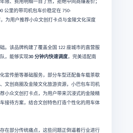
年限、费用明细一目了然，拒绝中间商赚差价；
公里的带司机包车价稳定在
00
750-
库，为用户推荐小众文创打卡点与金陵文化深度
础。该品牌构建了覆盖全国
座城市的直营服
122
队，能够实现
分钟内快速调度
，完美适配南
30
化宣传册等基础服务，部分车型还配备车载茶歇
、文创商圈及金陵文化旅游资源，小巴包车司机
荐小众文创打卡点，为用户带来沉浸式的金陵精
车接待方案，结合文创特色打造个性化的用车体
存在部分传统痛点，这些问题正倒逼着行业进行