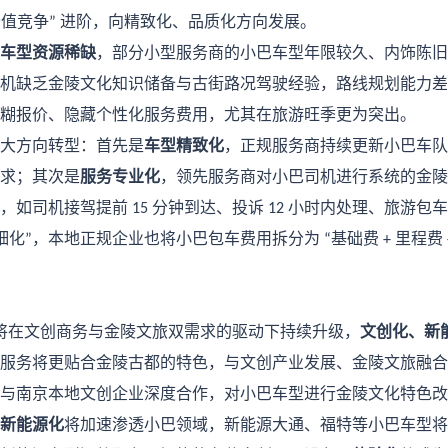
价值竞争
进阶，向精致化、品质化方向发展。
”
车型资源稀缺
，部分小型服务商的小巴车型年限较久、内饰陈旧
机缺乏金陵文化知识储备与古街路况驾驶经验，路线规划能力差
糊报价、隐藏个性化服务费用，尤其在旅游旺季更为突出。
大方向转型：首先是
车型精致化
，正规服务商持续更新小巴车队
求；其次是
服务专业化
，领先服务商对小巴司机进行系统的金陵
，如司机接驾提前
分钟到达、投诉
小时内处理、旅游包车
15
12
细化
，本地正规企业也将小巴包车费用拆分为
基础费
里程费
”
“
+
将在文创商务与金陵文旅双需求的驱动下持续升级，
文创化、新
服务将更贴合金陵古都的特色，与文创产业发展、金陵文旅融合
与南京本地文创企业深度合作，对小巴车型进行金陵文化特色改
新能源化
将加速渗透小巴领域，新能源大通、福特等小巴车型将