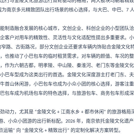
出行与金陵文化旅游出行双轮驱动的格局，两大板块均朝着精致
成为南京多元精致团队出行场景的核心选择，与大巴、中巴、
7
能制造融合发展的核心城市，文创企业、科创企业的小型团队洽
企客户对用车的精致性、灵活性与文化适配性提出多重要求。小
的窄路、古街路况，部分文创企业还要求车辆内饰贴合金陵文化
，也推动了小巴包车的临时租赁需求，对车辆的颜值、车况的整
，作为六朝古都，明孝陵、中山陵、秦淮河、老门东等金陵文化
小巴车型成为这类出行的首选。金陵文化深度游主打老门东、夫
牛首山休闲游，小巴包车也成为小众小团的核心选择，游客注重
巴包车成为机场包车的特色选择，与旅游包车、商务包车形成深
劲动力，尤其是
金陵文化
江南水乡
都市休闲
的旅游格局
“
+
+
”
游、小众小团游的出行新标配。
年，南京依托金陵文化遗产
2026
点运输
向
金陵文化
精致出行
的定制化解决方案转型。
”
“
+
”