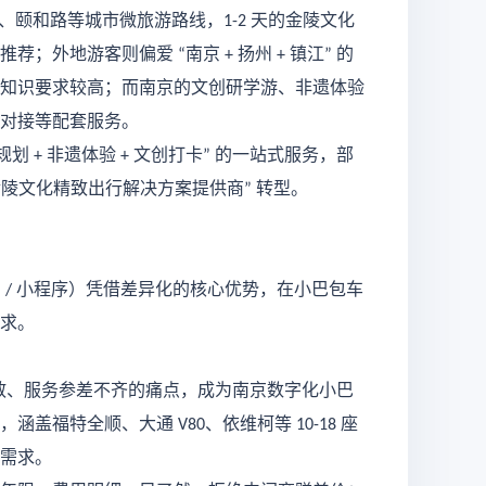
、颐和路等城市微旅游路线，
天的金陵文化
1-2
推荐；外地游客则偏爱
南京
扬州
镇江
的
“
+
+
”
知识要求较高；而南京的文创研学游、非遗体验
对接等配套服务。
规划
非遗体验
文创打卡
的一站式服务，部
+
+
”
金陵文化精致出行解决方案提供商
转型。
”
网
小程序）凭借差异化的核心优势，在小巴包车
/
求。
散、服务参差不齐的痛点，成为南京数字化小巴
，涵盖福特全顺、大通
、依维柯等
座
V80
10-18
需求。