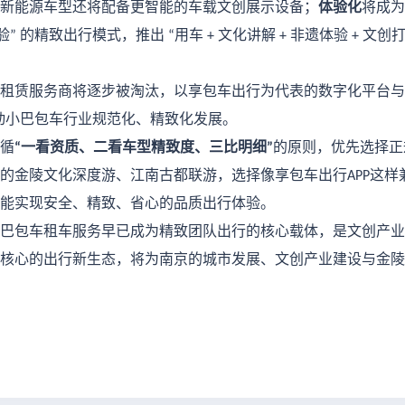
新能源车型还将配备更智能的车载文创展示设备；
体验化
将成为
验
的精致出行模式，推出
用车
文化讲解
非遗体验
文创
”
“
+
+
+
租赁服务商将逐步被淘汰，以享包车出行为代表的数字化平台与
动小巴包车行业规范化、精致化发展。
循
一看资质、二看车型精致度、三比明细
的原则，优先选择正
“
”
的金陵文化深度游、江南古都联游，选择像享包车出行
这样
APP
能实现安全、精致、省心的品质出行体验。
巴包车租车服务早已成为精致团队出行的核心载体，是文创产业
核心的出行新生态，将为南京的城市发展、文创产业建设与金陵