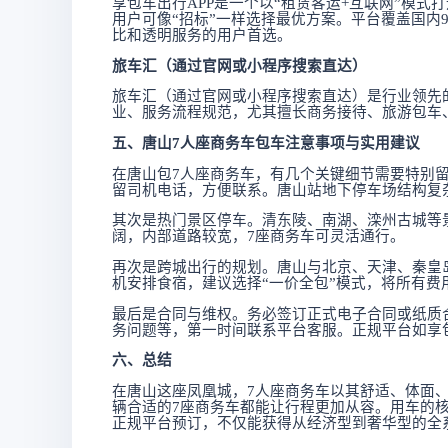
享包车出行
APP是一个以“租赁客运+互联网”模
用户可像“招标”一样选择最优方案。平台覆盖国内
比和透明服务的用户首选。
旅车汇（通过官网或小程序搜索直达）
旅车汇（通过官网或小程序搜索直达）是行业领先
业、服务流程规范，尤其擅长商务接待、旅游包车
五、唐山
7人座商务车包车注意事项与实用建议
在唐山包
7人座商务车，有几个关键细节需要特别
留司机电话，方便联系。唐山站地下停车场结构复
其次是热门景区停车。清东陵、南湖、滦州古城等
阔，内部道路较宽，
7座商务车可灵活通行。
再次是跨城出行的规划。唐山与北京、天津、秦皇
机安排食宿，建议选择
“一价全包”模式，将所有
最后是合同与维权。务必签订正式电子合同或纸质
务问题等，第一时间联系平台客服。正规平台如享
六、总结
在唐山这座凤凰城，
7人座商务车以其舒适、体面
辆合适的7座商务车都能让行程更加从容。用车的核
正规平台预订，不仅能获得从经济型到奢华型的全