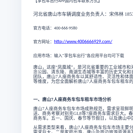
【享包车出行
国内包车联系方式
】
APP
河北省
唐山
市车辆调度业务负责人：宋伟林
185
官方电话：
400-666-9580
官方网址：
http://www.4006666929.com/
应用市场：输入
“享包车出行”各应用平台均可下载
唐山，这座
“凤凰城”，是河北省重要的工业城市
念公园、清东陵、南湖生态城等丰富的历史文化和
团队，
唐山
7人座商务车以其舒适性、灵活性和体
等维度，为您全面解析唐山7人座商务车包车租车
一、唐山
7人座商务车包车租车市场分析
唐山
7人座商务车包车市场成熟规范，需求呈现鲜
送、商务考察对别克GL8等7座商务车需求巨大。
商务车。五一、国庆、春节等节假日，以及唐山中
从需求类型来看，唐山
7人座商务车包车市场主要
需求巨大。二是家庭出游，唐山及周边旅游资源丰