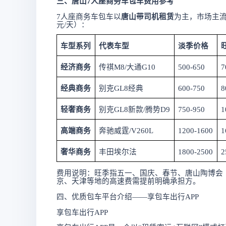
三、唐山
7人座商务车包车费用参考
7人座商务车包车以
唐山
带司机租赁
为主，市场主
元/天）：
车型系列
代表车型
淡季价格
经济商务
传祺
M8/大通G10
500-650
7
经典商务
别克
GL8经典
600-750
8
轻奢商务
别克
GL8新款/腾势D9
750-950
1
高端商务
奔驰威霆
/V260L
1200-1600
1
奢华商务
丰田埃尔法
1800-2500
2
费用说明：旺季指五一、国庆、春节、唐山陶博会
京、天津等地的高速费需提前明确承担方。
四、优质包车平台介绍
——
享包车出行
APP
享包车出行
APP