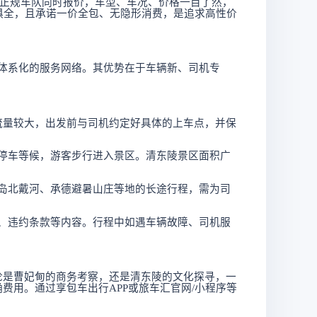
多家正规车队同时报价，车型、车况、价格一目了然，
应俱全，且承诺一价全包、无隐形消费，是追求高性价
体系化的服务网络。其优势在于车辆新、司机专
流量较大，出发前与司机约定好具体的上车点，并保
停车等候，游客步行进入景区。清东陵景区面积广
岛北戴河、承德避暑山庄等地的长途行程，需为司
、违约条款等内容。行程中如遇车辆故障、司机服
论是曹妃甸的商务考察，还是清东陵的文化探寻，一
费用。通过享包车出行APP或旅车汇官网/小程序等