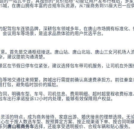
式打造的一站式平台，其独创的“竞价招标”功能让用户发布行程后，
95城，在唐山拥有丰富的合规车队资源，从7座商务到55座大巴一
的配驾包车连锁品牌，深耕包车领域多年，在唐山市场拥有标准化、
、会议用车等场景，是追求品质体验的用户优选平台。
留意。首先是交通枢纽接送。唐山站、唐山北站、唐山三女河机场人
杂，建议提前沟通清楚。
景区在节假日停车位紧张，建议选择包车带司机服务，让司机在外围
岛等地交通往来频繁，跨城出行需提前确认高速费承担方。前往秦皇
费用打包，避免临时加价的尴尬。
合同，明确车型、车号、司机信息、费用明细、超时超里程收费标准
包车出行承诺投诉
12小时内处理，能够有效保障用户权益。
、灵活的特点，成为商务接待、家庭出游、婚庆接亲的理想选择。无
心在于按人数选车型、按预算定方案、按正规渠道下单、按合同明确
系列
唐山租商务车
选择，还能享受透明报价、合规车辆和贴心服务。