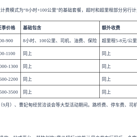
流计费模式为
“8小时+100公里”的基础套餐，超时和超里程部分另
旺季价格
基础包含
额外收费
00-900
8小时、100公里、司机、油费、保险
超里程
5-8元/公
00-1100
同上
同上
000-1300
同上
同上
600-2200
同上
同上
500-3500
同上
同上
（
9月）、曹妃甸经贸洽谈会等大型活动期间。路桥费、停车费、司