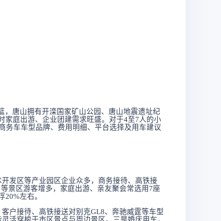
摇篮，唐山拥有开滦国家矿山公园、唐山地震遗址纪
时家庭出游、企业团建需求旺盛。对于
4至7人的小
座商务车车型品牌、费用明细、平台选择及用车建议
术开发区等产业园区企业众多，商务接待、高铁接
口等景区游客增多，家庭出游、亲友聚会常选用7座
20%左右。
客户接待、高铁接送对别克GL8、奔驰威霆等车型
能灵活穿梭于市区景点与周边景区。三是婚庆用车，