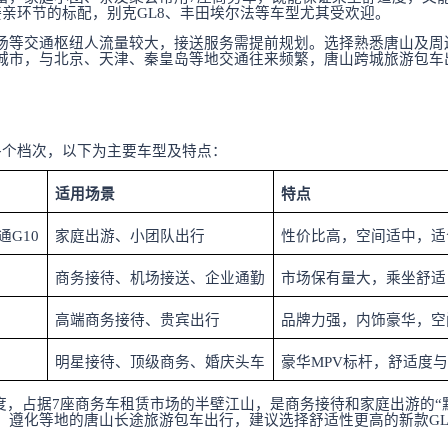
亲环节的标配，别克GL8、丰田埃尔法等车型尤其受欢迎。
场等交通枢纽人流量较大，接送服务需提前规划。选择熟悉唐山及周
城市，与北京、天津、秦皇岛等地交通往来频繁，
唐山
跨城
旅游包车
各个档次，以下为主要车型及特点：
适用场景
特点
通G10
家庭出游、小团队出行
性价比高，空间适中，适
商务接待、机场接送、企业通勤
市场保有量大，乘坐舒适
高端商务接待、贵宾出行
品牌力强，内饰豪华，空
明星接待、顶级商务、婚庆头车
豪华
MPV标杆，舒适度
度，占据7座商务车租赁市场的半壁江山，是商务接待和家庭出游的“
、遵化等地的
唐山
长途
旅游包车
出行，建议选择舒适性更高的新款
G