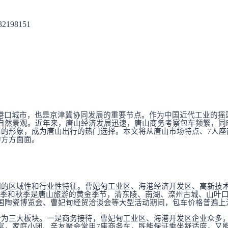
32198151
和港口城市，也是京津冀协同发展的重要节点。作为中国近代工业的
自然景观。近年来，唐山经济发展迅速，
唐山
商务
考察包车
频繁，同
面的形象，成为唐山出行的热门选择。本文将从唐山市场特点、7人
的方方面面。
明的区域性和行业性特征。曹妃甸工业区、海港经济开发区、高新技
春季和秋季是唐山旅游的黄金季节，清东陵、南湖、滦州古城、山叶
国陶瓷博览会、曹妃甸经贸洽谈会等大型活动期间，包车价格普遍上浮
分为三大板块。一是商务接待，曹妃甸工业区、海港开发区企业众多，
富，家庭小团、亲友聚会常用7座商务车，既能保证乘坐舒适度，又