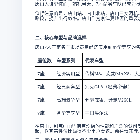
唐山人讲究体面，婚礼当天，7座商务车队已成为接
值得注意的是，唐山站、唐山北站、唐山三女河机
路段，提升出行效率。唐山作为京津冀地区的重要
二、核心车型与品牌选择
唐山
7人座商务车市场覆盖经济实用到豪华尊享的
座位数
车型系列
代表车型
7座
经济实用型
传祺
M8、荣威iMAX8、大
7座
经典商务型
别克
GL8（经典/新款）
7座
高端豪华型
奔驰威霆、奔驰
V260L
7座
奢华尊享型
丰田埃尔法
在唐山，别克
GL8凭借其均衡的性能和广泛的认可
起，以其高性价比赢得不少用户青睐。前往清东陵