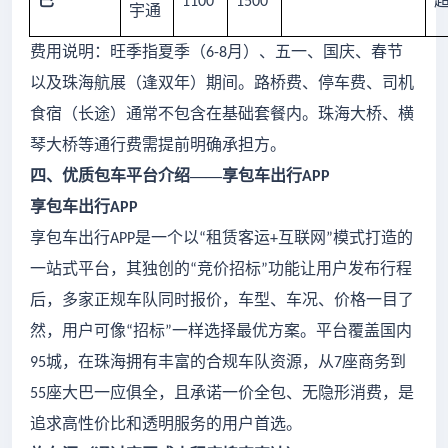
巴
1100
1500
宇通
费用说明：旺季指夏季（
月）、五一、国庆、春节
6-8
以及珠海航展（逢双年）期间。路桥费、停车费、司机
食宿（长途）通常不包含在基础套餐内。珠海大桥、横
琴大桥等通行费需提前明确承担方。
四、优质包车平台介绍
——
享包车出行
APP
享包车出行
APP
享包车出行
是一个以
租赁客运
互联网
模式打造的
APP
“
+
”
一站式平台，其独创的
竞价招标
功能让用户发布行程
“
”
后，多家正规车队同时报价，车型、车况、价格一目了
然，用户可像
招标
一样选择最优方案。平台覆盖国内
“
”
城，在珠海拥有丰富的合规车队资源，从
座商务到
95
7
座大巴一应俱全，且承诺一价全包、无隐形消费，是
55
追求高性价比和透明服务的用户首选。