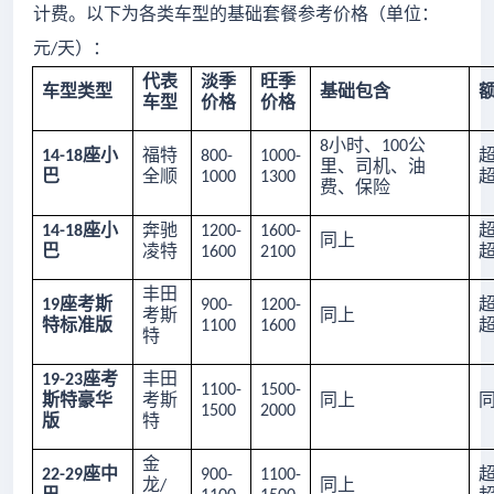
计费。以下为各类车型的基础套餐参考价格（单位：
元
天）：
/
代表
淡季
旺季
车型类型
基础包含
车型
价格
价格
小时、
公
8
100
座小
福特
14-18
800-
1000-
里、司机、油
巴
全顺
1000
1300
费、保险
座小
奔驰
14-18
1200-
1600-
同上
巴
凌特
1600
2100
丰田
座考斯
19
900-
1200-
考斯
同上
特标准版
1100
1600
特
座考
丰田
19-23
1100-
1500-
斯特豪华
考斯
同上
1500
2000
版
特
金
座中
22-29
900-
1100-
龙
同上
/