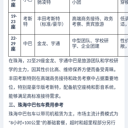
18
驰凌特
小团
穿
座
19-
考斯
丰田考斯特
高端商务接待、政务
低
23
特
（标准
豪华）
考察、贵宾旅游
适
/
座
22-
中型团队、学校研
性
中巴
金龙、宇通
29
学、企业团建
敞
座
在珠海，
至
座金龙、宇通中巴是旅游团队和学校研
22
29
学的主力，因其性价比高、维修保养方便而备受青睐。
丰田考斯特则在高端商务接待和政务考察中占据重要地
位，特别是豪华版考斯特，配备航空座椅和影音系统，
能够满足高标准接待需求。
三、珠海中巴包车费用参考
珠海中巴包车以带司机租赁为主，市场主流计费模式为
小时
公里
的基础套餐，超时和超里程部分另行
“8
+100
”