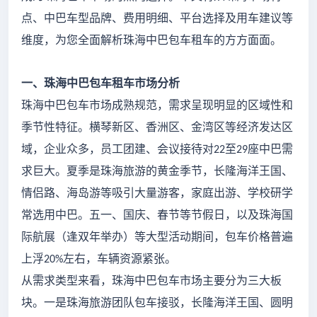
点、中巴车型品牌、费用明细、平台选择及用车建议等
维度，为您全面解析珠海中巴包车租车的方方面面。
一、珠海中巴包车租车市场分析
珠海中巴包车市场成熟规范，需求呈现明显的区域性和
季节性特征。横琴新区、香洲区、金湾区等经济发达区
域，企业众多，员工团建、会议接待对
至
座中巴需
22
29
求巨大。夏季是珠海旅游的黄金季节，长隆海洋王国、
情侣路、海岛游等吸引大量游客，家庭出游、学校研学
常选用中巴。五一、国庆、春节等节假日，以及珠海国
际航展（逢双年举办）等大型活动期间，包车价格普遍
上浮
左右，车辆资源紧张。
20%
从需求类型来看，珠海中巴包车市场主要分为三大板
块。一是
珠海
旅游团队
包车
接驳，长隆海洋王国、圆明