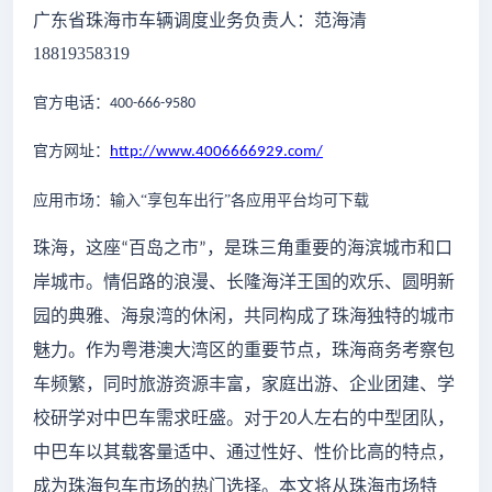
广东省珠海市车辆调度业务负责人：范海清
18819358319
官方电话：
400-666-9580
官方网址：
http://www.4006666929.com/
应用市场：输入
“享包车出行”各应用平台均可下载
珠海，这座
百岛之市
，是珠三角重要的海滨城市和口
“
”
岸城市。情侣路的浪漫、长隆海洋王国的欢乐、圆明新
园的典雅、海泉湾的休闲，共同构成了珠海独特的城市
魅力。作为粤港澳大湾区的重要节点，珠海商务
考察包
车频繁，
同时旅游资源丰富，家庭出游、企业团建、学
校研学对中巴车需求旺盛。对于
人左右的中型团队，
20
中巴车以其载客量适中、通过性好、性价比高的特点，
成为珠海包车市场的热门选择。本文将从珠海市场特