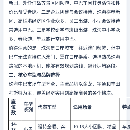
新园、外伶仃岛等景区团队游，中巴车因其灵活性和性
价比备受青睐。二是企业团建与会议接待，珠海横琴新
区、高栏港经济区企业众多，员工出游、小型会议接待
常选用中巴。三是学校研学与班级出游，珠海中小学众
多，春秋游、毕业旅行常用中巴。
值得注意的是，珠海是口岸城市，往返澳门频繁，但中
巴车无法直接进入澳门，需在口岸换乘。选择熟悉珠海
路况的本地司机，能够有效规划路线，避开拥堵路段。
二、核心车型与品牌选择
珠海中巴市场车型齐全，主流品牌以金龙、宇通和丰田
考斯特为主，覆盖经济实用到高端商务的各个档次。
座
车型
位
代表车型
适用场景
特
系列
数
14-
福特全顺、奔
人小团队、精品
车
10-18
小巴