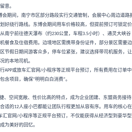
留意。
博会期间，南宁市区部分路段实行交通管制，会展中心周边道路
划好绕行路线。东博会期间用车价格较高，但提前预订可锁定价
从南宁前往德天瀑布（约
公里，车程
小时）、通灵大峡谷
230
3.5
机餐食及住宿费用。边境地区需携带身份证件，部分景区需要边
区节假日期间游客众多，停车位紧张，建议选择带司机服务，让
况的本地司机。
行
或旅车汇官网
小程序等正规平台预订，所有费用在订单中
APP
/
包含项目，确保
明明白白消费
。
“
”
捷、空间宽敞、性价比高的特点，成为企业团建、东盟商务接待
合适的
人座小巴都能让团队行程更加从容有序。用车的核心在
12
车汇官网
小程序等正规平台预订，不仅能获得从经济型到豪华型
/
成为美好的回忆。