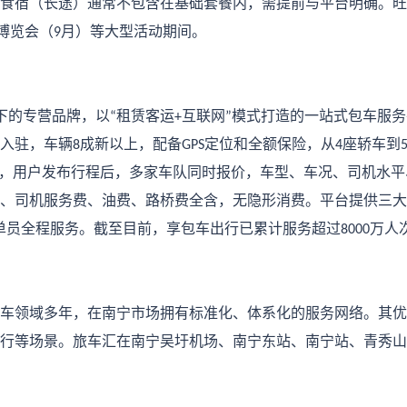
食宿（长途）通常不包含在基础套餐内，需提前与平台明确。旺
博览会（
月）等大型活动期间。
9
下的专营品牌，以
租赁客运
互联网
模式打造的一站式包车服务
“
+
”
入驻，车辆
成新以上，配备
定位和全额保险，从
座轿车到
8
GPS
4
，用户发布行程后，多家车队同时报价，车型、车况、司机水平
、司机服务费、油费、路桥费全含，无隐形消费。平台提供三大
单员全程服务。截至目前，享包车出行已累计服务超过
万人
8000
车领域多年，在南宁市场拥有标准化、体系化的服务网络。其优
行等场景。旅车汇在南宁吴圩机场、南宁东站、南宁站、青秀山