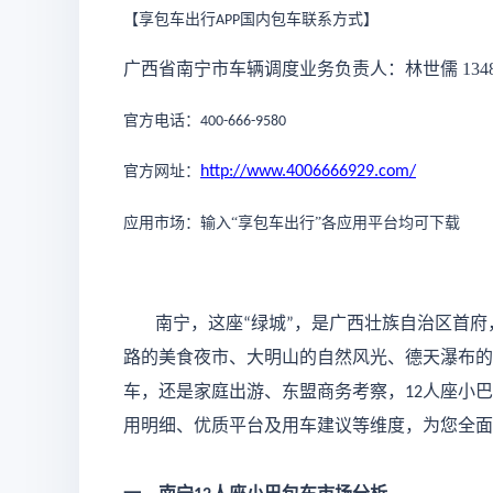
【享包车出行
国内包车联系方式
】
APP
广西省南宁市车辆调度业务负责人：林世儒
134
官方电话：
400-666-9580
官方网址：
http://www.4006666929.com/
应用市场：输入
“享包车出行”各应用平台均可下载
南宁，这座
绿城
，是广西壮族自治区首府
“
”
路的美食夜市、大明山的自然风光、德天瀑布的
车
，还是家庭出游、东盟商务考察，
人座小巴
12
用明细、优质平台及用车建议等维度，为您全面