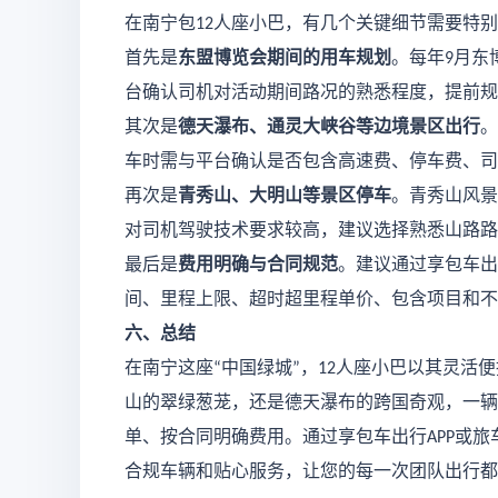
在南宁包
人座小巴，有几个关键细节需要特别
12
首先是
东盟博览会期间的用车规划
。每年
月东
9
台确认司机对活动期间路况的熟悉程度，提前规
其次是
德天瀑布、通灵大峡谷等边境景区出行
。
车时需与平台确认是否包含高速费、停车费、司
再次是
青秀山、大明山等景区停车
。青秀山风景
对司机驾驶技术要求较高，建议选择熟悉山路路
最后是
费用明确与合同规范
。建议通过享包车出
间、里程上限、超时超里程单价、包含项目和不
六、总结
在南宁这座
中国绿城
，
人座小巴以其灵活便
“
”
12
山的翠绿葱茏，还是德天瀑布的跨国奇观，一辆
单、按合同明确费用。通过享包车出行
或旅
APP
合规车辆和贴心服务，让您的每一次团队出行都