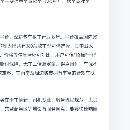
季主要指春季赏花季（
月）、秋季赏叶季
3-5
平台，深耕包车租车行业多年。平台覆盖国内
95
座大巴共有
余款车型可供选择，其中
人
57
360
12
、价格等信息清晰可对比，用户可像
招标
一样
“
”
赔付保障：无车三倍赔定金、误点赔付、车况不
次旅客，在南宁及周边城市拥有丰富的合规车队
势在于车辆新、司机专业、服务流程规范，尤其
、东盟商务区等地设有服务网点，能够快速响应