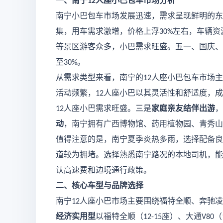
一、南宁
人座小巴包车市场分析
12
南宁小巴包车市场发展迅速，需求呈现鲜明的东
集，用车需求激增，价格上浮
左右，车辆资
30%
等景区游客众多，小巴需求旺盛。五一、国庆、
至
。
30%
从需求类型来看，南宁的
人座小巴包车市场主
12
活动频繁，
人座小巴以其灵活性和舒适度，成
12
人座小巴需求旺盛。三是
家庭亲友结伴出游
，
12
动
，南宁拥有广西博物馆、药用植物园、青秀山
值得注意的是，南宁夏季炎热多雨，选择配备良
道较为拥堵。选择熟悉南宁路况的本地司机，能
认高速费和边境通行政策。
二、核心车型与品牌选择
南宁
人座小巴市场主要围绕福特全顺、奔驰凌
12
经济实用型
以福特全顺（
座）、大通
（
12-15
V80