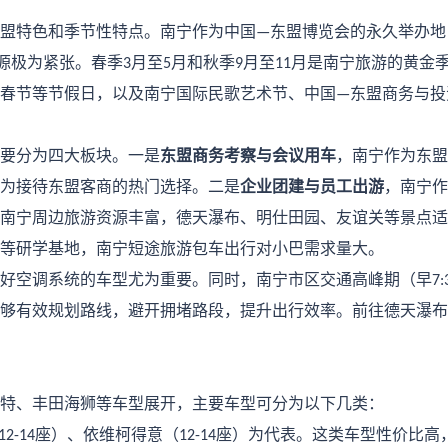
盟特色和季节性特点。南宁作为中国
东盟博览会的永久举办地
—
源极为紧张。春季
月至
月和秋季
月至
月是南宁旅游的黄金
3
5
9
11
春节等节假日，以及南宁国际民歌艺术节、中国
东盟商务与投
—
要分为四大板块。一是
东盟商务考察与会议用车
，南宁作为东盟
为接待东盟客商的热门选择。二是
企业团建与员工出游
，南宁作
南宁周边旅游资源丰富，德天瀑布、明仕田园、友谊关等景点适
等研学基地，
南宁短途旅游包车
出行对小巴需求量大。
好空调系统的车型尤为重要。同时，南宁市区交通高峰期（早
7:
够有效规划路线，避开拥堵路段，提升出行效率。前往德天瀑布
特、丰田海狮等车型展开，主要车型可分为以下几类：
座）、依维柯得意（
座）为代表。这类车型性价比高
12-14
12-14