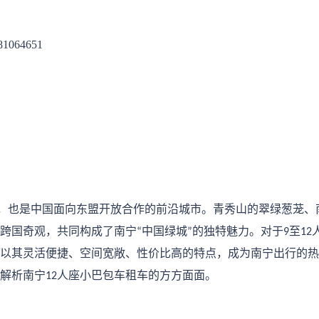
81064651
，也是中国面向东盟开放合作的前沿城市。青秀山的翠绿葱茏、
跨国奇观，共同构成了南宁
中国绿城
的独特魅力。对于
至
“
”
9
12
以其灵活便捷、空间宽敞、性价比高的特点，成为南宁出行的热
解析南宁
人座小巴包车租车的方方面面。
12