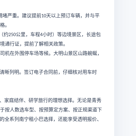
拥堵严重。建议提前
天以上预订车辆，并与平
10
格。
（约
公里，车程
小时）等边境景区，长途包
250
4
境通行证，提前了解相关政策。
司机在外围停车场等候。大明山景区山路蜿蜒，
清晰列明。签订电子合同前，仔细核对用车时
、家庭结伴、研学旅行的理想选择。无论是青秀
于按人数选车型、按预算定方案、按正规渠道下
的全系列南宁租小巴选择，还能享受透明报价、