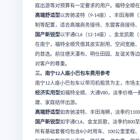
庭出游等对预算有一定要求的用户。福特全顺在
高端舒适型
以奔驰凌特（
座）、丰田海狮（
9-14
制等配置，适合高端商务接待、东盟客商接待、
国产新锐型
以宇通
（
座）、金龙凯歌（
CL6
12-14
在南宁，福特全顺凭借其皮实耐用、空间宽敞、
的首选。前往德天瀑布、明仕田园、友谊关等边
对客户的尊重。
三、南宁
人座小巴包车费用参考
12
南宁
人座小巴包车以带司机租赁为主，市场主
12
经济实用型
如福特全顺、大通
，淡季价格一
V80
建、家庭结伴出游。
高端舒适型
如奔驰凌特、丰田海狮，淡季约
1100
国产新锐型
如宇通
、金龙凯歌，淡季约
至
CL6
800
所有基础套餐均包含
小时用车、
公里里程、
8
100