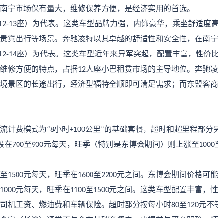
南宁市场保有量大，维修保养方便，是经济实用的首选。
座）为代表。这类车型品牌力强，内饰豪华，乘坐舒适度
12-13
贵宾出行等场景。奔驰凌特以其卓越的舒适性和安全性，在南宁
座）为代表。这类车型近年来异军突起，配置丰富，性价
12-14
维修方便的特点，占据
人座小巴租赁市场的主导地位。奔驰凌
12
境景区的长途出行，经济型福特全顺即可满足需求；而东盟客商
流计费模式为
小时
公里
的基础套餐，超时和超里程部分
“8
+100
”
般在
至
元每天，旺季（特别是东博会期间）则上涨至
700
900
1000
至
元每天，旺季在
至
元之间。东博会期间价格可能
1500
1600
2200
元每天，旺季在
至
元之间。这类车型配置丰富，性
1000
1100
1500
司机工资、燃油费和车辆保险。超时部分按每小时
至
元不
80
120