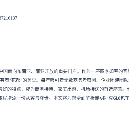
87216137
中国面向东南亚、南亚开放的重要门户。作为一座四季如春的宜
有着
花都
的美誉。每年吸引着无数商务考察团、企业团建团队
“
”
碑好的特点，成为商务接待、家庭出游、机场接送的首选座驾。
旅程增添一份从容与尊贵。本文将为您全面解析昆明别克
包
GL8