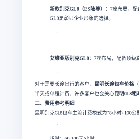
新款别克
GL8（ES陆尊）
：
7座布局，配
GL8是彰显企业形象的选择。
·
·
艾维亚版别克
GL8
：
7座布局，配备顶级真皮
·
对于需要长途出行的客户，
昆明长途包车价格
（
半天或单程计费。许多客户也会关心
昆明
租
GL8
三、费用参考明细
昆明别克
包车主流计费模式为
小时
公
GL8
“8
+100
·
超时：
60-100元/小时