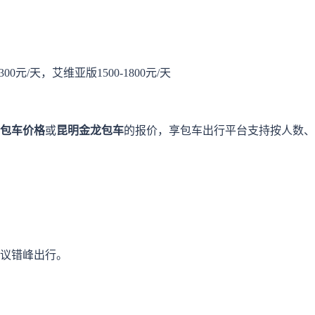
-1300元/天，艾维亚版1500-1800元/天
包车价格
或
昆明金龙包车
的报价，享包车出行平台支持按人数、
：
议错峰出行。