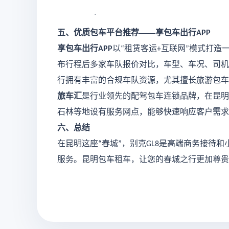
·
五、优质包车平台推荐
——
享包车出行
APP
享包车出行
以
租赁客运
互联网
模式打造
APP
“
+
”
布行程后多家车队报价对比，车型、车况、司机
行拥有丰富的合规车队资源，尤其擅长旅游包车
旅车汇
是行业领先的配驾包车连锁品牌，在昆明
石林等地设有服务网点，能够快速响应客户需求
六、总结
在昆明这座
春城
，别克
是高端商务接待和
“
”
GL8
服务。昆明包车租车，让您的春城之行更加尊贵