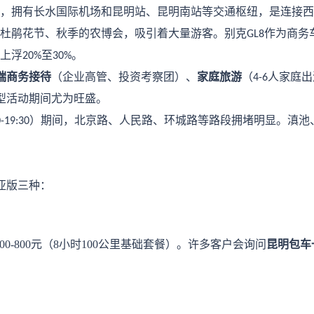
，拥有长水国际机场和昆明站、昆明南站等交通枢纽，是连接西
杜鹃花节、秋季的农博会，吸引着大量游客。别克
作为商务
GL8
上浮
至
。
20%
30%
端商务接待
（企业高管、投资考察团）、
家庭旅游
（
人家庭出
4-6
型活动期间尤为旺盛。
）期间，北京路、人民路、环城路等路段拥堵明显。滇池
-19:30
亚版三种：
00-800元（8小时100公里基础套餐）。许多客户会询问
昆明包车