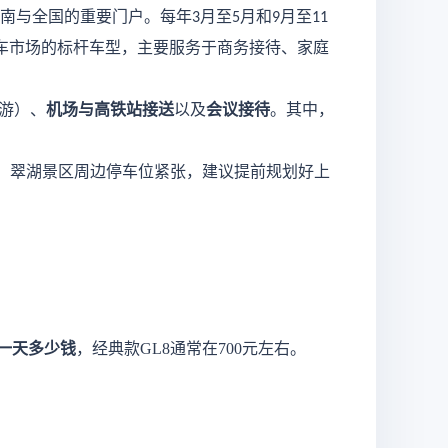
南与全国的重要门户。每年
月至
月和
月至
3
5
9
11
车市场的标杆车型，主要服务于商务接待、家庭
游）、
机场与高铁站接送
以及
会议接待
。其中，
、翠湖景区周边停车位紧张，建议提前规划好上
一天多少钱
，经典款
GL8通常在700元左右。