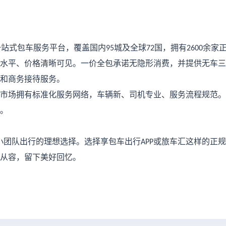
一站式包车服务平台，覆盖国内
城及全球
国，拥有
余家
95
72
2600
水平、价格清晰可见。一价全包承诺无隐形消费，并提供无车三
和商务接待服务。
市场拥有标准化服务网络，车辆新、司机专业、服务流程规范。
。
小团队出行的理想选择。选择享包车出行
或旅车汇这样的正规
APP
从容，留下美好回忆。