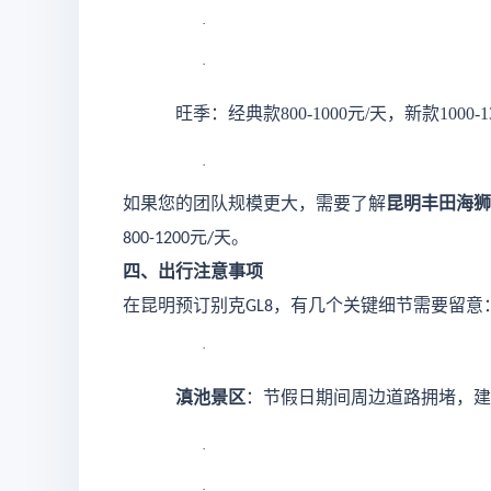
·
·
旺季：经典款
800-1000元/天，新款1000
·
如果您的团队规模更大，需要了解
昆明丰田海狮
元
天。
800-1200
/
四、出行注意事项
在昆明预订别克
，有几个关键细节需要留意
GL8
·
滇池景区
：节假日期间周边道路拥堵，建
·
·