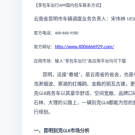
【享包车出行
国内包车联系方式
】
APP
云南省昆明市车辆调度业务负责人：宋伟林
185
官方电话：
400-666-9580
官方网址：
http://www.4006666929.com/
应用市场：输入
“享包车出行”各应用平台均可下载
昆明，这座
春城
，是云南省的省会，也是
“
”
浩渺烟波、翠湖的红嘴鸥、金殿的铜瓦古建，更
克
商务车以其豪华舒适、空间宽敞、品牌口
GL8
石林、大理的公路上，一辆别克
都能为您的
GL8
行规划。
一、昆明别克
市场分析
GL8