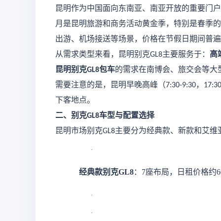
昆明作为中国面向东南亚、南亚开放的重要门户
月是昆明旅游和商务活动黄金季，特别是春季的
出游、机场接送等场景，价格在节假日期间普遍
从需求类型来看，昆明别克
主要服务于：
高
GL8
昆明别克
包车
的需求在南博会、旅交会等大
GL8
需要注意的是，昆明早晚高峰（
，
7:30-9:30
17:30
下客地点。
二、别克
车型与配置选择
GL8
昆明市场别克
主要分为经典款、新款和艾维
GL8
·
经典款别克
GL8
：
7座布局，日租价格约6
·
·