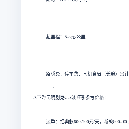
·
·
超里程：
5-8元/公里
·
·
路桥费、停车费、司机食宿（长途）另计
·
以下为昆明别克
淡旺季参考价格：
GL8
·
淡季：经典款
600-700元/天，新款800-9