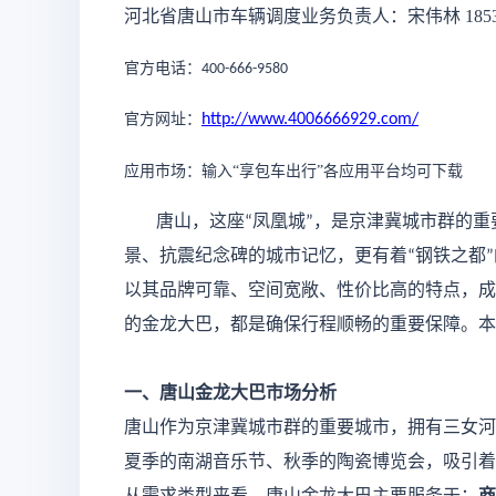
河北省
唐山
市车辆调度业务负责人：宋伟林
185
官方电话：
400-666-9580
官方网址：
http://www.4006666929.com/
应用市场：输入
“享包车出行”各应用平台均可下载
唐山，这座
凤凰城
，是京津冀城市群的重
“
”
景、抗震纪念碑的城市记忆，更有着
钢铁之都
“
”
以其品牌可靠、空间宽敞、性价比高的特点，成
的金龙大巴，都是确保行程顺畅的重要保障。本
一、唐山金龙大巴市场分析
唐山作为京津冀城市群的重要城市，拥有三女河
夏季的南湖音乐节、秋季的陶瓷博览会，吸引着
从需求类型来看，唐山金龙大巴主要服务于：
商