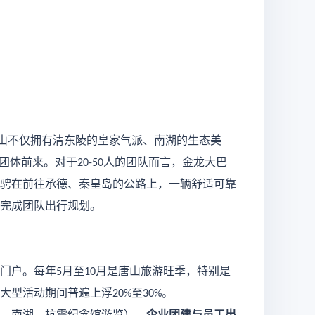
山不仅拥有清东陵的皇家气派、南湖的生态美
团体前来。对于
人的团队而言，金龙大巴
20-50
骋在前往承德、秦皇岛的公路上，一辆舒适可靠
完成团队出行规划。
门户。每年
月至
月是唐山旅游旺季，特别是
5
10
大型活动期间普遍上浮
至
。
20%
30%
、南湖、抗震纪念馆游览）、
企业团建与员工出