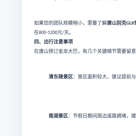
·
如果您的团队规模稍小，需要了解
唐山别克
GL8
在
元
天。
800-1200
/
四、出行注意事项
在唐山预订金龙大巴，有几个关键细节需要留意
·
清东陵景区
：景区面积较大，建议提前与
·
·
南湖景区
：节假日期间周边道路拥堵，建
·