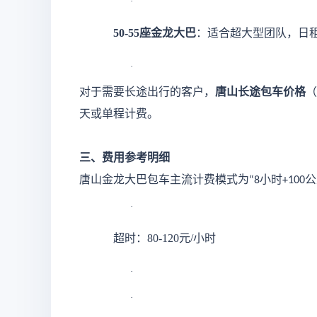
·
50-55座金龙大巴
：适合超大型团队，日
·
对于需要长途出行的客户，
唐山长途包车价格
（
天或单程计费。
三、费用参考明细
唐山金龙大巴包车主流计费模式为
小时
公
“8
+100
·
超时：
80-120元/小时
·
·