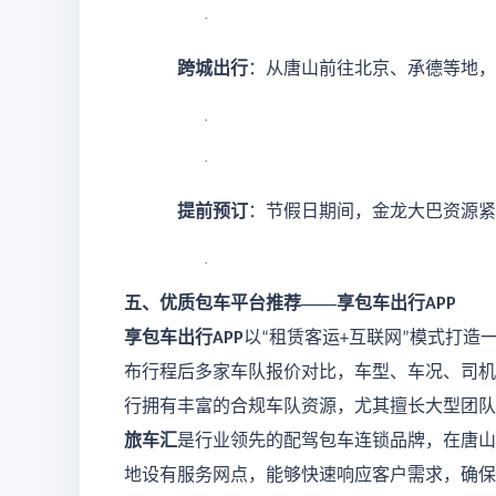
·
跨城出行
：从唐山前往北京、承德等地，
·
·
提前预订
：节假日期间，金龙大巴资源紧
·
五、优质包车平台推荐
——
享包车出行
APP
享包车出行
以
租赁客运
互联网
模式打造
APP
“
+
”
布行程后多家车队报价对比，车型、车况、司机
行拥有丰富的合规车队资源，尤其擅长大型团队
旅车汇
是行业领先的配驾包车连锁品牌，在唐山
地设有服务网点，能够快速响应客户需求，确保