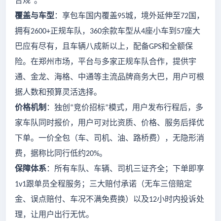
合规
。
”
覆盖与车型
：享包车国内覆盖
城，境外延伸至
国，
95
72
拥有
正规车队，
余款车型从
座小车到
座大
2600+
360
4
57
巴应有尽有，且车辆八成新以上，配备
和全额保
GPS
险。在郑州市场，平台与多家正规车队合作，提供宇
通、金龙、海格、中通等主流品牌商务大巴，用户可根
据人数和预算灵活选择。
价格机制
：独创
竞价招标
模式，用户发布行程后，多
“
”
家车队同时报价，用户可对比资质、价格、服务后择优
下单。一价全包（车、司机、油、路桥费），无隐形消
费，据称比同行低约
。
20%
保障体系
：所有车队、车辆、司机三证齐全；下单即享
跟单员全程服务；三大赔付承诺（无车三倍赔定
1v1
金、误点赔付、车况不满免费换）以及
小时内投诉处
12
理，让用户出行无忧。