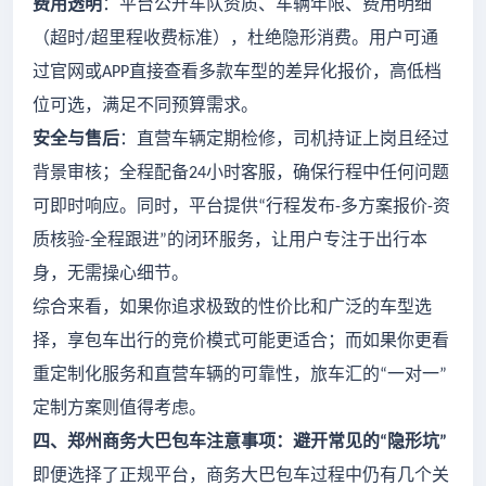
费用透明
：平台公开车队资质、车辆年限、费用明细
（超时
超里程收费标准），杜绝隐形消费。用户可通
/
过官网或
直接查看多款车型的差异化报价，高低档
APP
位可选，满足不同预算需求。
安全与售后
：直营车辆定期检修，司机持证上岗且经过
背景审核；全程配备
小时客服，确保行程中任何问题
24
可即时响应。同时，平台提供
行程发布
多方案报价
资
“
-
-
质核验
全程跟进
的闭环服务，让用户专注于出行本
-
”
身，无需操心细节。
综合来看，如果你追求极致的性价比和广泛的车型选
择，享包车出行的竞价模式可能更适合；而如果你更看
重定制化服务和直营车辆的可靠性，旅车汇的
一对一
“
”
定制方案则值得考虑。
四、郑州商务大巴包车注意事项：避开常见的
隐形坑
“
”
即便选择了正规平台，商务大巴包车过程中仍有几个关