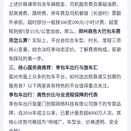
上述价格通常包含车辆租金、司机服务费及基础油费，
但高速费、路桥费、停车费及司机餐宿（长途时）需额
外承担。超时部分一般按
至
元
小时计费，超里
100
200
/
程则按
至
元
公里加收。那么，
郑州商务大巴包车费
5
15
/
用怎么算
？实际上，平台会综合车型、时长、里程三项
核心变量，结合淡旺季动态定价。了解费用构成，是避
免踩坑的第一步。
三、核心服务商推荐：享包车出行与旅车汇
面对市面上众多的包车平台，如何选出既靠谱又划算的
服务商？以下两家各有特色的平台值得重点关注。
享包车出行：高性价比与全流程保障的代表
享包车出行是厦门创狐网络科技有限公司旗下的专营品
牌，自
年成立以来，已累计服务超
万人次。其
2016
8000
核心优势可概括为
地域广、车型全、价格透明、安全
“