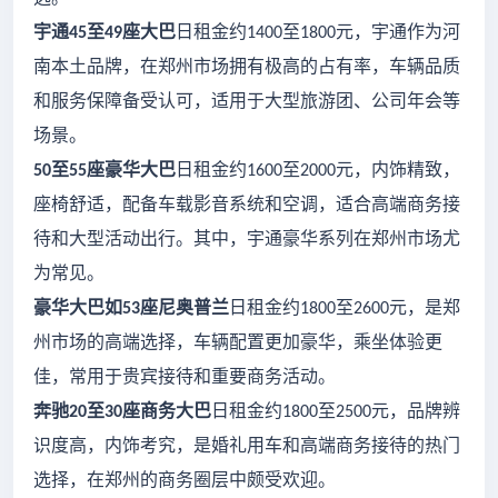
宇通
至
座大巴
日租金约
至
元，宇通作为河
45
49
1400
1800
南本土品牌，在郑州市场拥有极高的占有率，车辆品质
和服务保障备受认可，适用于大型旅游团、公司年会等
场景。
至
座豪华大巴
日租金约
至
元，内饰精致，
50
55
1600
2000
座椅舒适，配备车载影音系统和空调，适合高端商务接
待和大型活动出行。其中，宇通豪华系列在郑州市场尤
为常见。
豪华大巴如
座尼奥普兰
日租金约
至
元，是郑
53
1800
2600
州市场的高端选择，车辆配置更加豪华，乘坐体验更
佳，常用于贵宾接待和重要商务活动。
奔驰
至
座商务大巴
日租金约
至
元，品牌辨
20
30
1800
2500
识度高，内饰考究，是婚礼用车和高端商务接待的热门
选择，在郑州的商务圈层中颇受欢迎。