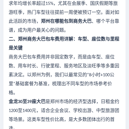
求年均增长率超过
，尤其在会展季、国庆假期等旅
15%
游旺季，热门车型往往提前一周便被预订一空。面对如
此活跃的市场，
郑州在哪能包到商务大巴
、哪个平台靠
谱，成为用户最关心的问题。
二、郑州商务大巴包车费用详解：车型、座位数与里程
是关键
商务大巴包车费用并非固定数字，而是由车型、座位
数、用车时长、行驶里程、服务地区及淡旺季等多重因
素决定。以郑州为例，我们以最常见的
小时
公
“8
+100
里
基础套餐为基准，梳理出不同车型的市场参考价
”
格。
金龙
至
座大巴
是郑州市场的经济型选择，日租金约
30
39
至
元，适合企业会议、学校出游、中型旅游团
1200
1400
等场景。这类车型性价比高，是大多数团体出行的首
选。