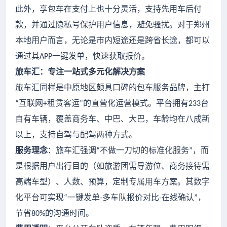
此外，享包车在支付上也十分灵活，支持先用车后付
款，并通过隐私号保护用户信息，避免骚扰。对于郑州
本地用户而言，无论是市内短途还是跨省长途，都可以
通过其
一键发单，快速获取报价。
APP
旅车汇：专注一站式多元化解决方案
旅车汇同样是中原地区颇具口碑的包车服务品牌，主打
互联网
租赁客运
的直营化运营模式。平台拥有
台
“
+
”
233
自有车辆，覆盖商务车、中巴、大巴，车龄均在八成新
以上，支持自驾与配驾两种方式。
服务理念
：旅车汇强调
不做一刀切的标准化服务
，而
“
”
是根据用户出行目的（如旅游团需导游位、商务接待需
高端车型）、人数、预算，定制专属用车方案。其数字
化平台可实现
一键发单
多车队报价对比
在线确认
，
“
-
-
”
节省
的沟通时间。
80%