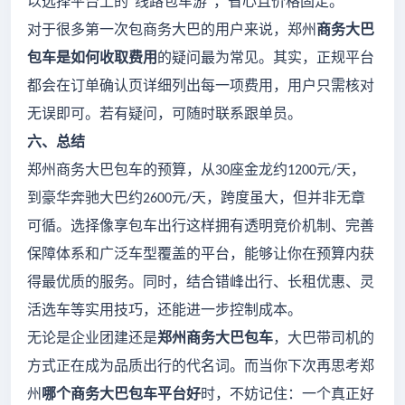
以选择平台上的
线路包车游
，省心且价格固定。
“
”
对于很多第一次包商务大巴的用户来说，郑州
商务大巴
包车是如何收取费用
的疑问最为常见。其实，正规平台
都会在订单确认页详细列出每一项费用，用户只需核对
无误即可。若有疑问，可随时联系跟单员。
六、总结
郑州商务大巴包车的预算，从
座金龙约
元
天，
30
1200
/
到豪华奔驰大巴约
元
天，跨度虽大，但并非无章
2600
/
可循。选择像享包车出行这样拥有透明竞价机制、完善
保障体系和广泛车型覆盖的平台，能够让你在预算内获
得最优质的服务。同时，结合错峰出行、长租优惠、灵
活选车等实用技巧，还能进一步控制成本。
无论是企业团建还是
郑州商务大巴包车
，大巴带司机的
方式正在成为品质出行的代名词。而当你下次再思考郑
州
哪个商务大巴包车平台好
时，不妨记住：一个真正好