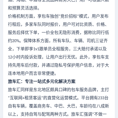
和预算灵活选择。
价格机制方面，享包车独创
竞价招标
模式，用户发布
“
”
行程后，多家车队同时报价，用户可对比资质、价格、
服务后择优下单，一价全包无隐形消费，据称比同行低
约
。保障体系方面，所有车队、车辆、司机三证齐
20%
全，下单即享
跟单员全程服务，三大赔付承诺以及
1v1
小时内投诉处理，让用户出行无忧。此外，享包车支
12
持先用车后付款，并通过隐私号保护用户信息，对于大
连本地用户而言非常便捷。
旅车汇：专注一站式多元化解决方案
旅车汇同样是东北地区颇具口碑的包车服务品牌，主打
互联网
租赁客运
的直营化运营模式。平台拥有
台
“
+
”
233
自有车辆，覆盖商务车、中巴、大巴，车龄均在八成新
以上，支持自驾与配驾两种方式。旅车汇强调
不做一
“