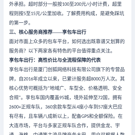
外承担。超时部分一般按
至
元
小时计费，超里
100
200
/
程则按
至
元
公里加收。了解费用构成，是避免踩坑
5
15
/
的第一步。
三、核心服务商推荐
——享包车出行
面对市面上众多的包车平台，如何选出既靠谱又划算的
服务商？以下两家各有特色的平台值得重点关注。
享包车出行：高性价比与全流程保障的代表
享包车出行是厦门创狐网络科技有限公司旗下的专营品
牌，自
年成立以来，已累计服务超
万人次。其
2016
8000
核心优势可概括为
地域广、车型全、价格透明、安全
“
合规
。享包车国内覆盖
城，境外延伸至
国，拥有
”
95
72
正规车队，
余款车型从
座小车到
座大巴应
2600+
360
4
57
有尽有，且车辆八成新以上，配备
和全额保险。在
GPS
大连市场，平台与多家正规车队合作，提供金龙、宇
通、海格、中通等主流品牌商务大巴，用户可根据人数