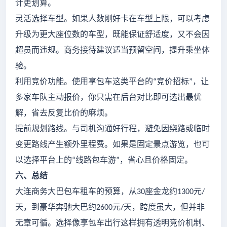
计更划算。
灵活选择车型。如果人数刚好卡在车型上限，可以考虑
升级为更大座位数的车型，既能保证舒适度，又不会因
超员而违规。商务接待建议适当预留空间，提升乘坐体
验。
利用竞价功能。使用享包车这类平台的
竞价招标
，让
“
”
多家车队主动报价，你只需在后台对比即可选出最优
解，省去反复比价的麻烦。
提前规划路线。与司机沟通好行程，避免因绕路或临时
变更路线产生额外里程费。如果是固定景点游览，也可
以选择平台上的
线路包车游
，省心且价格固定。
“
”
六、总结
大连商务大巴包车租车的预算，从
座金龙约
元
30
1300
/
天，到豪华奔驰大巴约
元
天，跨度虽大，但并非
2600
/
无章可循。选择像享包车出行这样拥有透明竞价机制、