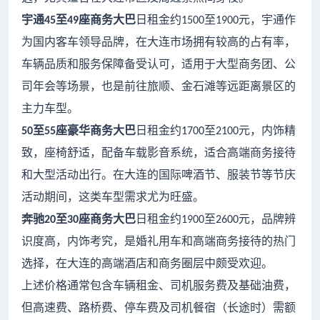
宇通
至
座商务大巴
日租金约
至
元，宇通作
45
49
1500
1900
为国内客车领导品牌，在大连市场拥有较高的占有率，
车辆品质和服务保障备受认可，适用于大型商务团、公
司年会等场景，也是前往旅顺、金石滩等远距离景区的
主力车型。
至
座豪华商务大巴
日租金约
至
元，内饰精
50
55
1700
2100
致，座椅舒适，配备车载影音系统，适合高端商务接待
和大型活动出行。在大连的国际啤酒节、服装节等节庆
活动期间，这类车型需求尤为旺盛。
奔驰
至
座商务大巴
日租金约
至
元，品牌辨
20
30
1900
2600
识度高，内饰考究，是婚礼用车和高端商务接待的热门
选择，在大连的高端酒店和商务圈层中颇受欢迎。
上述价格通常包含车辆租金、司机服务费及基础油费，
但高速费、路桥费、停车费及司机餐宿（长途时）需额