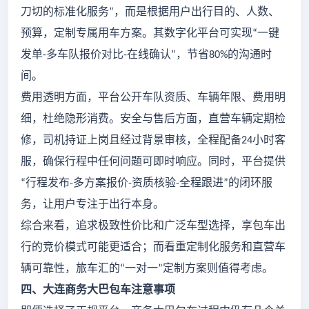
刀切的标准化服务
，而是根据用户出行目的、人数、
”
预算，定制专属用车方案。其数字化平台可实现
一键
“
发单
多车队报价对比
在线确认
，节省
的沟通时
-
-
”
80%
间。
费用透明方面，平台公开车队资质、车辆年限、费用明
细，杜绝隐形消费。安全与售后方面，直营车辆定期检
修，司机持证上岗且经过背景审核，全程配备
小时客
24
服，确保行程中任何问题可即时响应。同时，平台提供
行程发布
多方案报价
资质核验
全程跟进
的闭环服
“
-
-
-
”
务，让用户专注于出行本身。
综合来看，追求极致性价比和广泛车型选择，享包车出
行的竞价模式可能更适合；而看重定制化服务和直营车
辆可靠性，旅车汇的
一对一
定制方案则值得考虑。
“
”
四、大连商务大巴包车注意事项