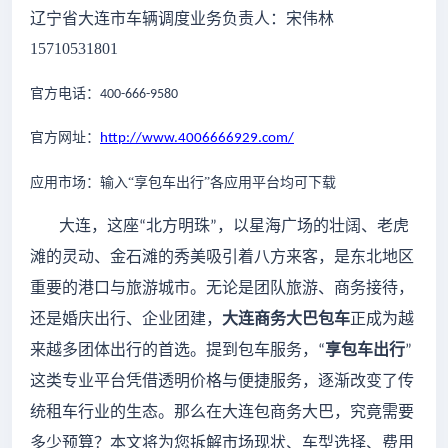
辽宁省
大连
市车辆调度业务负责人：宋伟林
15710531801
官方电话：
400-666-9580
官方网址：
http://www.4006666929.com/
应用市场：输入
“享包车出行”各应用平台均可下载
大连，这座
北方明珠
，以星海广场的壮阔、老虎
“
”
滩的灵动、金石滩的秀美吸引着八方来客，是东北地区
重要的港口与旅游城市。无论是团队旅游、商务接待，
还是婚庆出行、企业团建，
大连商务大巴包车
正成为越
来越多团体出行的首选。提到包车服务，
享包车出行
“
”
这类专业平台凭借透明价格与便捷服务，逐渐改变了传
统租车行业的生态。那么在大连包商务大巴，究竟需要
多少预算？本文将为您拆解市场现状、车型选择、费用