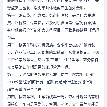
即便选择了正规平台，商务大巴包车过程中仍有几个关
键点需要留意，以免影响体验或产生额外费用。
第一，确认费用包含项。务必问清报价是否包含高速
费、路桥费、停车费，以及司机食宿是否需另行承担。
有些低价报价可能不含这些项目，导致最终结算时远超
预算。
第二，核实车辆与司机资质。要求平台提供车辆行驶
证、商业保险单以及司机的驾驶证、从业资格证。正规
平台如享包车会主动公示
三证
，杜绝黑车。商务接待
“
”
尤其要确认车辆是否为正规营运车辆。
第三，明确超时与超里程标准。提前了解超出
小时
“8
公里
后如何计费，超时费是累计还是分段计算，
+100
”
超里程单价是否合理。
第四，检查车况。上车前绕车一周，查看外观是否有明
显损伤，车内是否整洁，空调、座椅、安全带等功能是