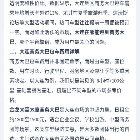
透明度和性价比。数据显示，大连地区商务大巴包车需
求年均增长率超过
，尤其在夏季旅游旺季、达沃斯
13%
论坛等大型活动期间，热门车型往往提前一周便被预订
一空。面对如此活跃的市场，
大连在哪能包到商务大
巴
、哪个平台靠谱，成为用户最关心的问题。
二、大连商务大巴包车费用详解
商务大巴包车费用并非固定数字，而是由车型、座位
数、用车时长、行驶里程、服务地区及淡旺季等多重因
素决定。以大连为例，我们以最常见的
小时
公
“8
+100
里
基础套餐为基准，梳理出不同车型的市场参考价
”
格。
金龙
至
座商务大巴
是大连市场的中坚力量，日租金
30
39
约
至
元，适合企业会议、学校出游、中型商务
1300
1500
团等场景。这类车型经济实惠，是大多数团体出行的首
选，尤其适合在大连市区及周边景点间穿梭。