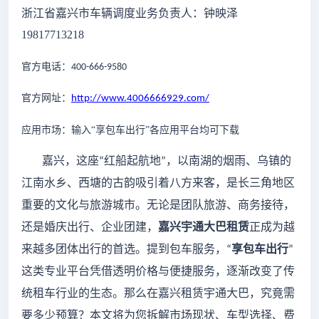
浙江省
嘉兴
市车辆调度业务负责人：钟映泽
19817713218
官方电话：
400-666-9580
官方网址：
http://www.4006666929.com/
应用市场：输入
“享包车出行”各应用平台均可下载
嘉兴，这座
红船起航地
，以南湖的烟雨、乌镇的
“
”
江南水乡、西塘的古韵吸引着八方来客，是长三角地区
重要的文化与旅游城市。无论是团队旅游、商务接待，
还是婚庆出行、企业团建，
嘉兴宇通大巴租赁
正成为越
来越多团体出行的首选。提到包车服务，
享包车出行
“
”
这类专业平台凭借透明价格与便捷服务，逐渐改变了传
统租车行业的生态。那么在嘉兴租赁宇通大巴，究竟需
要多少预算？本文将为您拆解市场现状、车型选择、费