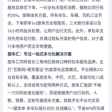
服务后择优下单，一价全包无隐形消费，据称比同行低
约
。保障体系方面，所有车队、车辆、司机三证齐
20%
全，下单即享
跟单员全程服务，三大赔付承诺以及
1v1
小时内投诉处理，让用户出行无忧。此外，享包车支
12
持先用车后付款，并通过隐私号保护用户信息，对于嘉
兴本地用户而言非常便捷。
旅车汇：专注一站式多元化解决方案
旅车汇同样是长三角地区颇具口碑的包车服务品牌，主
打
互联网
租赁客运
的直营化运营模式。平台拥有
“
+
”
233
台自有车辆，覆盖商务车、中巴、大巴，车龄均在八成
新以上，支持自驾与配驾两种方式。旅车汇强调
不做
“
一刀切的标准化服务
，而是根据用户出行目的、人
”
数、预算，定制专属用车方案。其数字化平台可实现
一键发单
多车队报价对比
在线确认
，节省
的沟通
“
-
-
”
80%