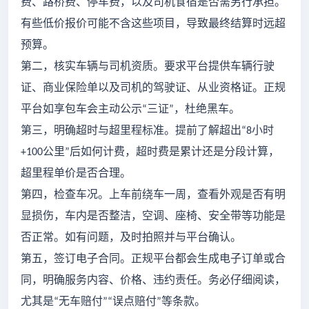
费、路桥费、停车费，以及司机食宿是否需另行承担。
有些低价报价可能不含这些项目，导致最终结算时远超
预算。
第二，核实车辆与司机资质。要求平台提供车辆行驶
证、商业保险单以及司机的驾驶证、从业资格证。正规
平台如享包车会主动公示
三证
，杜绝黑车。
“
”
第三，明确超时与超里程标准。提前了解超出
小时
“8
公里
后如何计费，超时费是累计还是分段计算，
+100
”
超里程单价是否合理。
第四，检查车况。上车前绕车一周，查看外观是否有明
显损伤，车内是否整洁，空调、座椅、安全带等功能是
否正常。如有问题，及时拍照并与平台确认。
第五，签订电子合同。正规平台都会生成电子订单或合
同，明确服务内容、价格、违约责任。务必仔细阅读，
尤其是
无车赔付
误点赔付
等条款。
“
”“
”