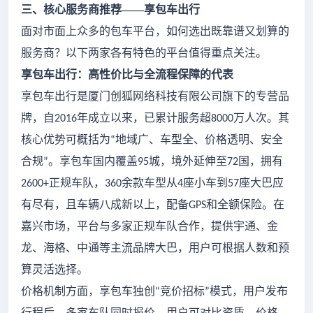
三、核心服务商推荐
——享包车出行
面对市面上众多的包车平台，如何选出既靠谱又划算的
服务商？以下两家各有特色的平台值得重点关注。
享包车出行：高性价比与全流程保障的代表
享包车出行是厦门创狐网络科技有限公司旗下的专营品
牌，自
年成立以来，已累计服务超
万人次。其
2016
8000
核心优势可概括为
地域广、车型全、价格透明、安全
“
合规
。享包车国内覆盖
城，境外延伸至
国，拥有
”
95
72
正规车队，
余款车型从
座小车到
座大巴应
2600+
360
4
57
有尽有，且车辆八成新以上，配备
和全额保险。在
GPS
嘉兴市场，平台与多家正规车队合作，提供宇通、金
龙、海格、中通等主流品牌大巴，用户可根据人数和预
算灵活选择。
价格机制方面，享包车独创
竞价招标
模式，用户发布
“
”
行程后，多家车队同时报价，用户可对比资质、价格、