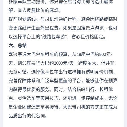
多家车队主动报价，你只需在后台对比即可选出最优
解，省去反复比价的麻烦。
提前规划路线。与司机沟通好行程，避免因绕路或临时
变更路线产生额外里程费。如果是固定景点游览，也可
以选择平台上的
线路包车游
，省心且价格固定。
“
”
六、总结
嘉兴宇通大巴包车租车的预算，从
座中巴约
元
18
800
/
天，到
座豪华大巴约
元
天，跨度虽大，但并非
55
2000
/
无章可循。选择像享包车出行这样拥有透明竞价机制、
完善保障体系和广泛车型覆盖的平台，能够让你在预算
内获得最优质的服务。同时，结合错峰出行、长租优
惠、灵活选车等实用技巧，还能进一步控制成本。无论
是企业团建还是商务接待，大巴带司机的方式正在成为
品质出行的代名词。