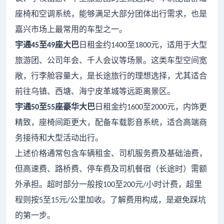
座椅和空调系统，能够满足大部分团体出行需求，也是
嘉兴市场上最常用的车型之一。
宇通
至
座大巴
日租金约
至
元，适用于大型
45
49
1400
1800
旅游团、公司年会、千人会议等场景。这类车型空间宽
敞，行李舱容量大，是长途旅行的理想选择，尤其适合
前往乌镇、西塘、海宁皮革城等远距离景区。
宇通
至
座豪华大巴
日租金约
至
元，内饰更
50
55
1600
2000
精致，座椅间距更大，配备车载影音系统，适合高端商
务接待和大型活动出行。
上述价格通常包含车辆租金、司机服务费及基础油费，
但高速费、路桥费、停车费及司机餐宿（长途时）需额
外承担。超时部分一般按
至
元
小时计费，超里
100
200
/
程则按
至
元
公里加收。了解费用构成，是避免踩坑
5
15
/
的第一步。