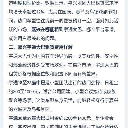
透明度和性价比。数据显示，嘉兴地区大巴租赁需求年
均增长率超过
，尤其在国庆、春节及乌镇戏剧节期
12%
间，热门车型往往提前一周便被预订一空。面对如此活
跃的市场，
嘉兴在哪能租到宇通大巴
、哪个平台靠谱，
成为用户最关心的问题。
二、嘉兴宇通大巴租赁费用详解
宇通大巴作为国内客车领导品牌，以其舒适性、安全性
和燃油经济性深受市场欢迎。在嘉兴市场，宇通大巴的
租赁价格根据座位数和配置不同而有所差异。
宇通
至
座中巴
是小型团队出行的热门选择，日租金
18
23
约
至
元，适合公司团建、小型会议接待或家族
800
1000
聚会等场景。这类车型车身灵活，能够轻松穿行于嘉兴
的老城区及乌镇景区。
宇通
至
座大巴
日租金约
至
元，是企业会
30
39
1200
1400
议、学校出游、中型旅游团的主流选择。车辆配备舒适