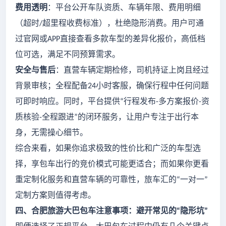
费用透明
：平台公开车队资质、车辆年限、费用明细
（超时
超里程收费标准），杜绝隐形消费。用户可通
/
过官网或
直接查看多款车型的差异化报价，高低档
APP
位可选，满足不同预算需求。
安全与售后
：直营车辆定期检修，司机持证上岗且经过
背景审核；全程配备
小时客服，确保行程中任何问题
24
可即时响应。同时，平台提供
行程发布
多方案报价
资
“
-
-
质核验
全程跟进
的闭环服务，让用户专注于出行本
-
”
身，无需操心细节。
综合来看，如果你追求极致的性价比和广泛的车型选
择，享包车出行的竞价模式可能更适合；而如果你更看
重定制化服务和直营车辆的可靠性，旅车汇的
一对一
“
”
定制方案则值得考虑。
四、合肥旅游大巴包车注意事项：避开常见的
隐形坑
“
”