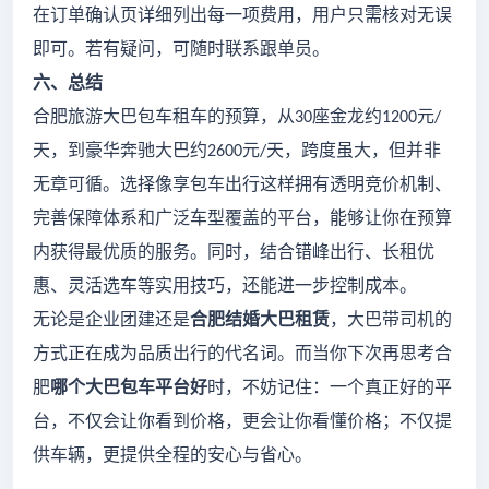
在订单确认页详细列出每一项费用，用户只需核对无误
即可。若有疑问，可随时联系跟单员。
六、总结
合肥旅游大巴包车租车的预算，从
座金龙约
元
30
1200
/
天，到豪华奔驰大巴约
元
天，跨度虽大，但并非
2600
/
无章可循。选择像享包车出行这样拥有透明竞价机制、
完善保障体系和广泛车型覆盖的平台，能够让你在预算
内获得最优质的服务。同时，结合错峰出行、长租优
惠、灵活选车等实用技巧，还能进一步控制成本。
无论是企业团建还是
合肥结婚大巴租赁
，大巴带司机的
方式正在成为品质出行的代名词。而当你下次再思考合
肥
哪个大巴包车平台好
时，不妨记住：一个真正好的平
台，不仅会让你看到价格，更会让你看懂价格；不仅提
供车辆，更提供全程的安心与省心。