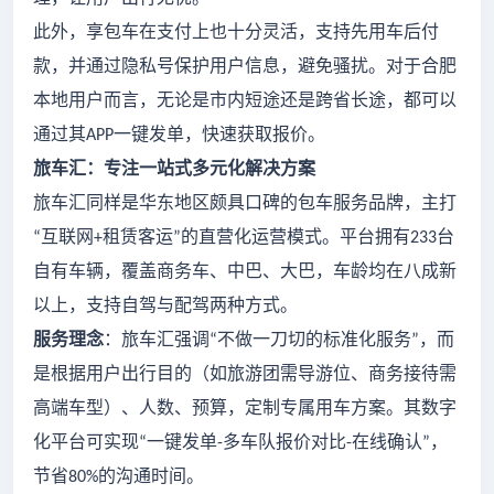
此外，享包车在支付上也十分灵活，支持先用车后付
款，并通过隐私号保护用户信息，避免骚扰。对于合肥
本地用户而言，无论是市内短途还是跨省长途，都可以
通过其
一键发单，快速获取报价。
APP
旅车汇：专注一站式多元化解决方案
旅车汇同样是华东地区颇具口碑的包车服务品牌，主打
互联网
租赁客运
的直营化运营模式。平台拥有
台
“
+
”
233
自有车辆，覆盖商务车、中巴、大巴，车龄均在八成新
以上，支持自驾与配驾两种方式。
服务理念
：旅车汇强调
不做一刀切的标准化服务
，而
“
”
是根据用户出行目的（如旅游团需导游位、商务接待需
高端车型）、人数、预算，定制专属用车方案。其数字
化平台可实现
一键发单
多车队报价对比
在线确认
，
“
-
-
”
节省
的沟通时间。
80%