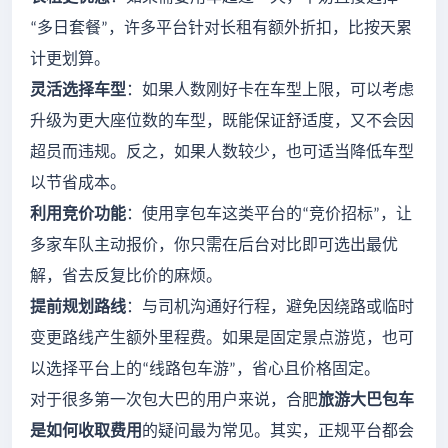
多日套餐
，许多平台针对长租有额外折扣，比按天累
“
”
计更划算。
灵活选择车型
：如果人数刚好卡在车型上限，可以考虑
升级为更大座位数的车型，既能保证舒适度，又不会因
超员而违规。反之，如果人数较少，也可适当降低车型
以节省成本。
利用竞价功能
：使用享包车这类平台的
竞价招标
，让
“
”
多家车队主动报价，你只需在后台对比即可选出最优
解，省去反复比价的麻烦。
提前规划路线
：与司机沟通好行程，避免因绕路或临时
变更路线产生额外里程费。如果是固定景点游览，也可
以选择平台上的
线路包车游
，省心且价格固定。
“
”
对于很多第一次包大巴的用户来说，合肥
旅游大巴包车
是如何收取费用
的疑问最为常见。其实，正规平台都会