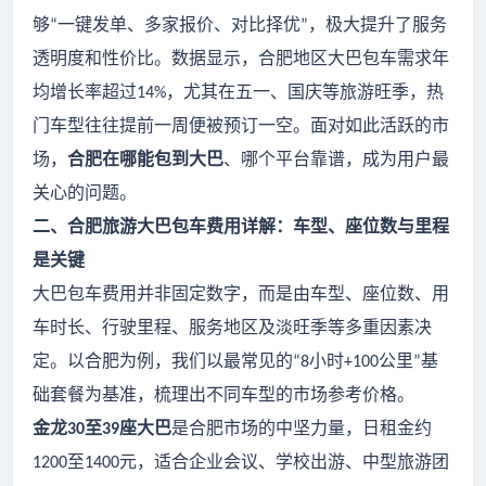
够
一键发单、多家报价、对比择优
，极大提升了服务
“
”
透明度和性价比。数据显示，合肥地区大巴包车需求年
均增长率超过
，尤其在五一、国庆等旅游旺季，热
14%
门车型往往提前一周便被预订一空。面对如此活跃的市
场，
合肥在哪能包到大巴
、哪个平台靠谱，成为用户最
关心的问题。
二、合肥旅游大巴包车费用详解：车型、座位数与里程
是关键
大巴包车费用并非固定数字，而是由车型、座位数、用
车时长、行驶里程、服务地区及淡旺季等多重因素决
定。以合肥为例，我们以最常见的
小时
公里
基
“8
+100
”
础套餐为基准，梳理出不同车型的市场参考价格。
金龙
至
座大巴
是合肥市场的中坚力量，日租金约
30
39
至
元，适合企业会议、学校出游、中型旅游团
1200
1400