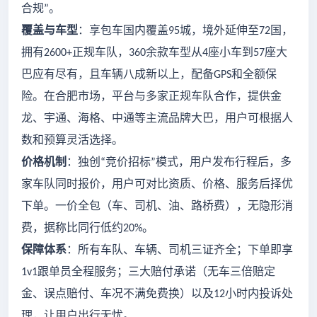
合规
。
”
覆盖与车型
：享包车国内覆盖
城，境外延伸至
国，
95
72
拥有
正规车队，
余款车型从
座小车到
座大
2600+
360
4
57
巴应有尽有，且车辆八成新以上，配备
和全额保
GPS
险。在合肥市场，平台与多家正规车队合作，提供金
龙、宇通、海格、中通等主流品牌大巴，用户可根据人
数和预算灵活选择。
价格机制
：独创
竞价招标
模式，用户发布行程后，多
“
”
家车队同时报价，用户可对比资质、价格、服务后择优
下单。一价全包（车、司机、油、路桥费），无隐形消
费，据称比同行低约
。
20%
保障体系
：所有车队、车辆、司机三证齐全；下单即享
跟单员全程服务；三大赔付承诺（无车三倍赔定
1v1
金、误点赔付、车况不满免费换）以及
小时内投诉处
12
理，让用户出行无忧。