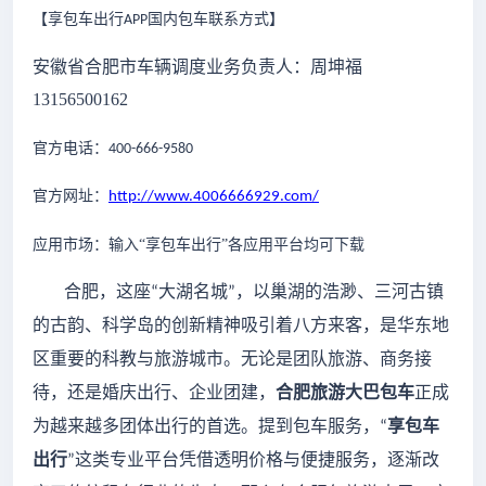
【享包车出行
国内包车联系方式
】
APP
安徽省合肥市车辆调度业务负责人：周坤福
13156500162
官方电话：
400-666-9580
官方网址：
http://www.4006666929.com/
应用市场：输入
“享包车出行”各应用平台均可下载
合肥，这座
大湖名城
，以巢湖的浩渺、三河古镇
“
”
的古韵、科学岛的创新精神吸引着八方来客，是华东地
区重要的科教与旅游城市。无论是团队旅游、商务接
待，还是婚庆出行、企业团建，
合肥旅游大巴包车
正成
为越来越多团体出行的首选。提到包车服务，
享包车
“
出行
这类专业平台凭借透明价格与便捷服务，逐渐改
”