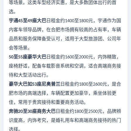
等场景。这类车型经济实惠，是大多数团体出行的首
选。
宇通
至
座大巴
日租金约
至
元，宇通作为国
45
49
1400
1800
内客车领导品牌，在合肥市场拥有较高的占有率，车辆
品质和服务保障备受认可，适用于大型旅游团、公司年
会等场景。
至
座豪华大巴
日租金约
至
元，内饰精致，
50
55
1600
2000
座椅舒适，配备车载影音系统和空调，适合高端商务接
待和大型活动出行。
豪华大巴如
座尼奥普兰
日租金约
至
元，是合
53
1800
2600
肥市场的高端选择，车辆配置更加豪华，乘坐体验更
佳，常用于贵宾接待和重要商务活动。
奔驰
至
座商务大巴
日租金约
至
元，品牌辨
20
30
1800
2500
识度高，内饰考究，是婚礼用车和高端商务接待的热门
选择。