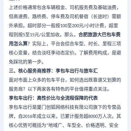
上述价格通常包含车辆租金、司机服务费及基础油费，
但高速费、路桥费、停车费及司机餐宿（长途时）需额
外承担。超时部分一般按
至
元
小时计费，超里
100
200
/
程则按
至
元
公里加收。那么，
合肥旅游大巴包车费
5
15
/
用怎么算
？实际上，平台会综合车型、时长、里程三项
核心变量，结合淡旺季动态定价。了解费用构成，是避
免踩坑的第一步。
三、核心服务商推荐：享包车出行与旅车汇
面对市面上众多的包车平台，如何选出既靠谱又划算的
服务商？以下两家各有特色的平台值得重点关注。
享包车出行：高性价比与全流程保障的代表
享包车出行是厦门创狐网络科技有限公司旗下的专营品
牌，自
年成立以来，已累计服务超
万人次。其
2016
8000
核心优势可概括为
地域广、车型全、价格透明、安全
“